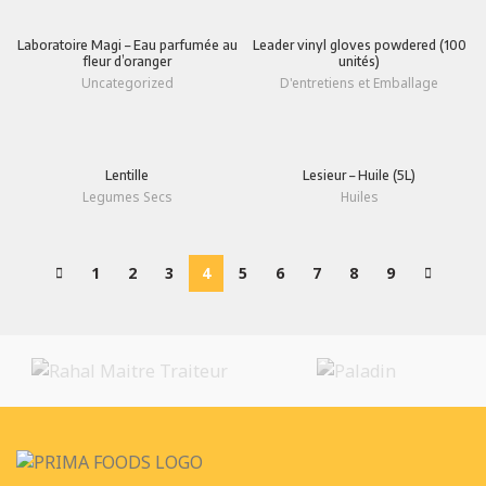
Laboratoire Magi – Eau parfumée au
Leader vinyl gloves powdered (100
fleur d’oranger
unités)
Uncategorized
D'entretiens et Emballage
Lentille
Lesieur – Huile (5L)
Legumes Secs
Huiles
1
2
3
4
5
6
7
8
9