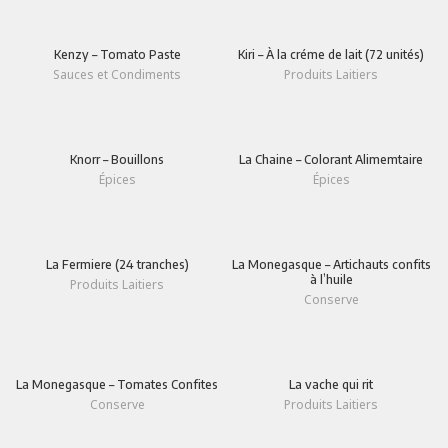
Kenzy – Tomato Paste
Kiri – À la créme de lait (72 unités)
Sauces et Condiments
Produits Laitiers
Knorr – Bouillons
La Chaine – Colorant Alimemtaire
Épices
Épices
La Fermiere (24 tranches)
La Monegasque – Artichauts confits
à l’huile
Produits Laitiers
Conserve
La Monegasque – Tomates Confites
La vache qui rit
Conserve
Produits Laitiers