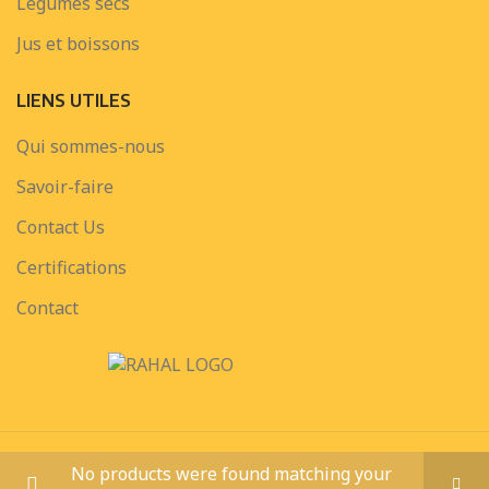
Legumes secs
Jus et boissons
LIENS UTILES
Qui sommes-nous
Savoir-faire
Contact Us
Certifications
Contact
PRIMA FOODS SERVICE
CREATED BY
Ahmed AlamEldin
. Web &
No products were found matching your
Graphic Designer.