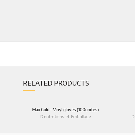
TOP PR
RELATED PRODUCTS
Farine
Spécialisé dans la distribution de
Produits 
Produits agro-alimentaires
Max Gold – Vinyl gloves (100unites)
Huiles
D'entretiens et Emballage
D
+212(0)523324253/54
Legumes
+212(0)523324255