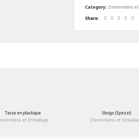
Category:
D'entretiens e
Share
ODUIT
LIENS UTILES
Qui sommes-nous
laitiers
Savoir-faire
Tasse en plastique
Sbrigo (5pezzi)
Contact Us
'entretiens et Emballage
D'entretiens et Emballa
 secs
Certifications