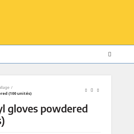
allage
red (100 unités)
yl gloves powdered
s)