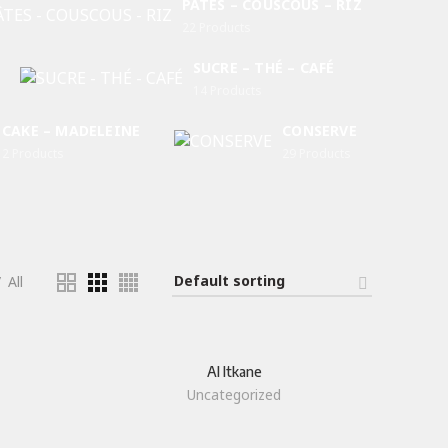
PÂTES – COUSCOUS – RIZ
22
Products
SUCRE – THÉ – CAFÉ
14
Products
CAKE – MADELEINE
CONSERVE
2
Products
29
Products
All
Al Itkane
Uncategorized