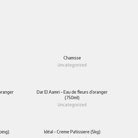
Chamsse
Uncategorized
’oranger
Dar El Aamri – Eau de fleurs d’oranger
(750ml)
Uncategorized
ping)
Idéal – Creme Patissiere (5kg)