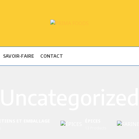
SAVOIR-FAIRE
CONTACT
Uncategorize
ETIENS ET EMBALLAGE
ÉPICES
s
13
Products