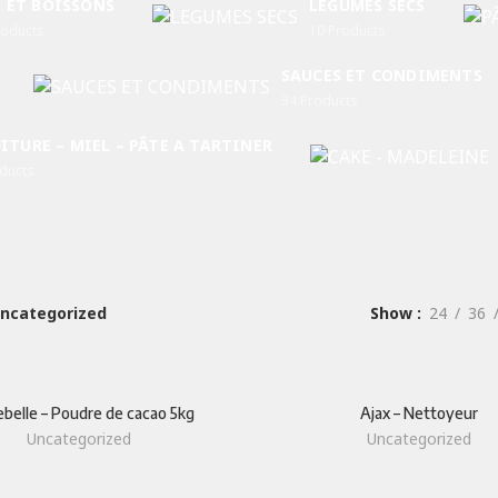
S ET BOISSONS
LEGUMES SECS
roducts
10
Products
SAUCES ET CONDIMENTS
34
Products
ITURE – MIEL – PÂTE A TARTINER
ducts
ncategorized
Show
24
36
belle – Poudre de cacao 5kg
Ajax – Nettoyeur
Uncategorized
Uncategorized