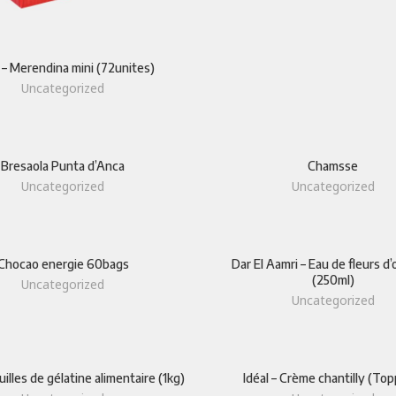
 – Merendina mini (72unites)
Uncategorized
Bresaola Punta d’Anca
Chamsse
Uncategorized
Uncategorized
Chocao energie 60bags
Dar El Aamri – Eau de fleurs d
(250ml)
Uncategorized
Uncategorized
illes de gélatine alimentaire (1kg)
Idéal – Crème chantilly (Top