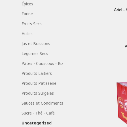
Épices
Ariel 
Farine
Fruits Secs
Huiles
Jus et Boissons
A
Legumes Secs
Pâtes - Couscous - Riz
Produits Laitiers
Produits Patisserie
Produits Surgelés
Sauces et Condiments
Sucre - Thé - Café
Uncategorized