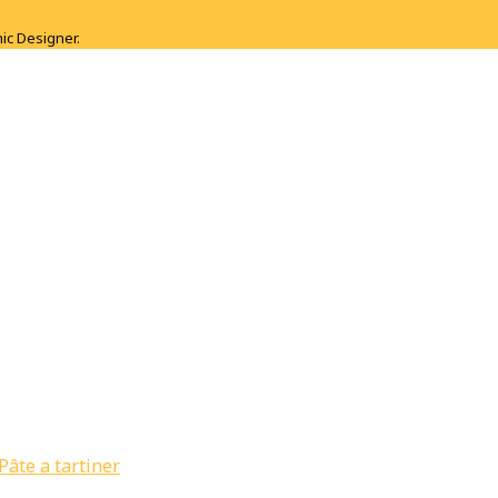
ic Designer.
Pâte a tartiner