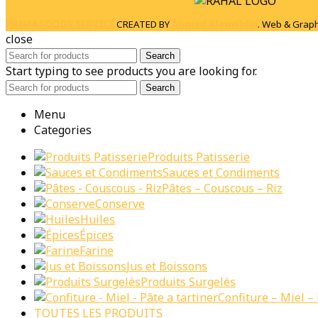
PRIMA FOODS SERVICE
CREATED BY
Ahmed AlamEldin
. Web & Graph
close
Search
Start typing to see products you are looking for.
Search
Menu
Categories
Produits Patisserie
Sauces et Condiments
Pâtes – Couscous – Riz
Conserve
Huiles
Épices
Farine
Jus et Boissons
Produits Surgelés
Confiture – Miel – 
TOUTES LES PRODUITS