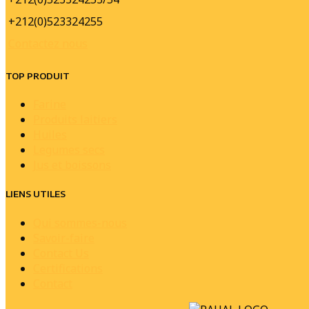
+212(0)523324255
Contactez nous
TOP PRODUIT
Farine
Produits laitiers
Huiles
Legumes secs
Jus et boissons
LIENS UTILES
Qui sommes-nous
Savoir-faire
Contact Us
Certifications
Contact