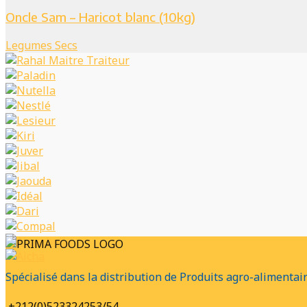
Oncle Sam – Haricot blanc (10kg)
Legumes Secs
Spécialisé dans la distribution de Produits agro-alimentai
+212(0)523324253/54