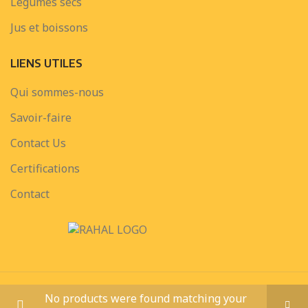
Legumes secs
Jus et boissons
LIENS UTILES
Qui sommes-nous
Savoir-faire
Contact Us
Certifications
Contact
PRIMA FOODS SERVICE
CREATED BY
Ahmed AlamEldin
. Web &
No products were found matching your
Graphic Designer.