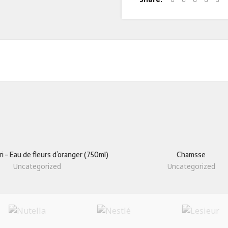
ODUIT
LIENS UTILES
Qui sommes-nous
i – Eau de fleurs d’oranger (750ml)
Chamsse
Uncategorized
Uncategorized
laitiers
Savoir-faire
Contact Us
 secs
Certifications