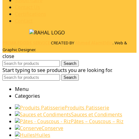
Savoir-faire
Contact Us
Certifications
Contact
PRIMA FOODS SERVICE
CREATED BY
Ahmed AlamEldin
. Web &
Graphic Designer.
close
Search
Start typing to see products you are looking for.
Search
Menu
Categories
Produits Patisserie
Sauces et Condiments
Pâtes – Couscous – Riz
Conserve
Huiles