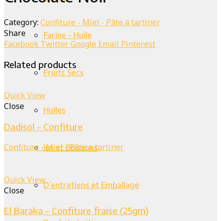
Category:
Confiture - Miel - Pâte a tartiner
Share
Farine - Huile
Facebook
Twitter
Google
Email
Pinterest
Related products
Fruits Secs
Quick View
Close
Huiles
Dadisol – Confiture
Confiture - Miel - Pâte a tartiner
Jus et Boissons
Quick View
D’entretiens et Emballage
Close
El Baraka – Confiture fraise (25gm)