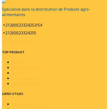
Spécialisé dans la distribution de Produits agro-
alimentaires
+212(0)523324253/54
+212(0)523324255
Contactez nous
TOP PRODUIT
Farine
Produits laitiers
Huiles
Legumes secs
Jus et boissons
LIENS UTILES
Qui sommes-nous