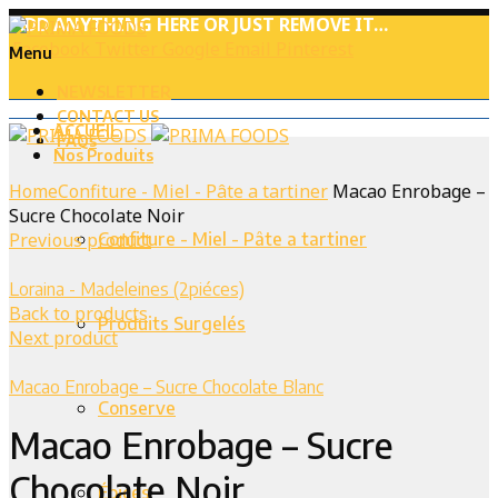
ADD ANYTHING HERE OR JUST REMOVE IT…
Facebook
Twitter
Google
Email
Pinterest
Menu
NEWSLETTER
CONTACT US
ACCUEIL
FAQs
Nos Produits
Home
Confiture - Miel - Pâte a tartiner
Macao Enrobage –
Sucre Chocolate Noir
Previous product
Confiture - Miel - Pâte a tartiner
Loraina - Madeleines (2piéces)
Back to products
Produits Surgelés
Next product
Macao Enrobage – Sucre Chocolate Blanc
Conserve
Macao Enrobage – Sucre
Chocolate Noir
Épices