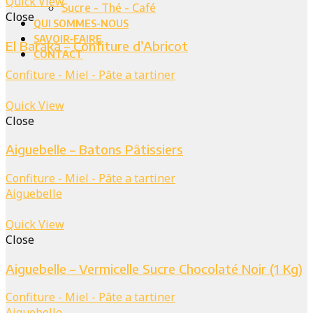
Quick View
Sucre - Thé - Café
Close
QUI SOMMES-NOUS
SAVOIR-FAIRE
El Baraka – Confiture d’Abricot
CONTACT
Confiture - Miel - Pâte a tartiner
Quick View
Close
Aiguebelle – Batons Pâtissiers
Confiture - Miel - Pâte a tartiner
Aiguebelle
Quick View
Close
Aiguebelle – Vermicelle Sucre Chocolaté Noir (1 Kg)
Confiture - Miel - Pâte a tartiner
Aiguebelle