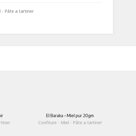
 - Pâte a tartiner
ir
El Baraka – Miel pur 20gm
E
rtiner
Confiture - Miel - Pâte a tartiner
Con