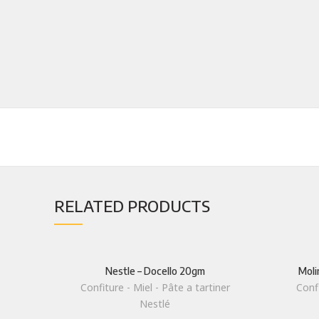
RELATED PRODUCTS
Nestle – Docello 20gm
Moli
Confiture - Miel - Pâte a tartiner
Confi
Nestlé