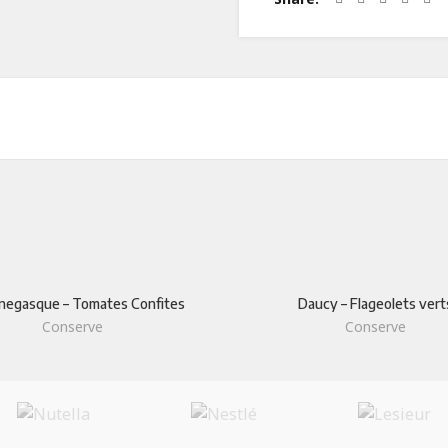
ODUIT
LIENS UTILES
Qui sommes-nous
negasque – Tomates Confites
Daucy – Flageolets vert
Conserve
Conserve
laitiers
Savoir-faire
Contact Us
 secs
Certifications