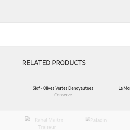
RELATED PRODUCTS
TOP PR
Farine
Siof – Olives Vertes Denoyautees
La Mo
Spécialisé dans la distribution de
Conserve
Produits 
Produits agro-alimentaires
Huiles
+212(0)523324253/54
Legumes
+212(0)523324255