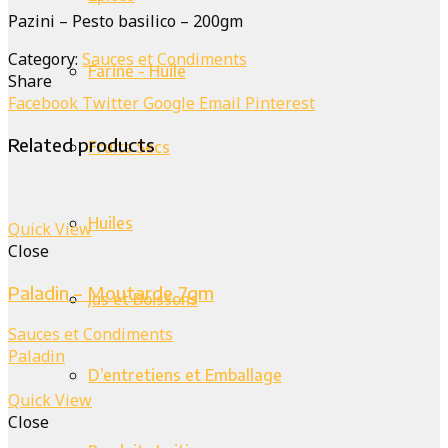
Pazini – Pesto basilico – 200gm
Category:
Sauces et Condiments
Farine - Huile
Share
Facebook
Twitter
Google
Email
Pinterest
Related products
Fruits Secs
Huiles
Quick View
Close
Paladin – Moutarde 7gm
Jus et Boissons
Sauces et Condiments
Paladin
D’entretiens et Emballage
Quick View
Close