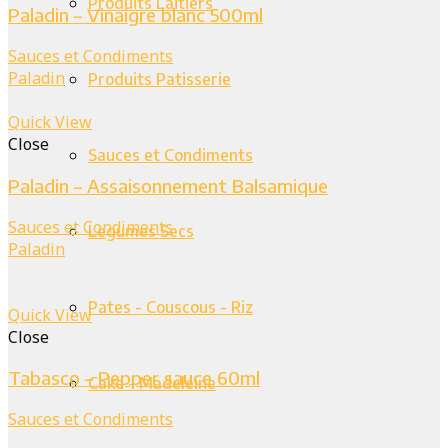
Produits Laitiers
Paladin – Vinaigre blanc 500ml
Sauces et Condiments
Paladin
Produits Patisserie
Quick View
Close
Sauces et Condiments
Paladin – Assaisonnement Balsamique
Sauces et Condiments
Legumes Secs
Paladin
Pates - Couscous - Riz
Quick View
Close
Tabasco – Pepper sauce 60ml
Cake - Madeleine
Sauces et Condiments