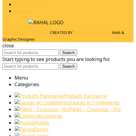
Certifications
Contact
PRIMA FOODS SERVICE
CREATED BY
Ahmed AlamEldin
. Web &
Graphic Designer.
close
Search
Start typing to see products you are looking for.
Search
Menu
Categories
Produits Patisserie
Sauces et Condiments
Pâtes – Couscous – Riz
Conserve
Huiles
Épices
Farine