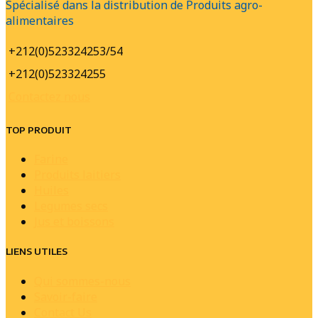
Spécialisé dans la distribution de Produits agro-
alimentaires
+212(0)523324253/54
+212(0)523324255
Contactez nous
TOP PRODUIT
Farine
Produits laitiers
Huiles
Legumes secs
Jus et boissons
LIENS UTILES
Qui sommes-nous
Savoir-faire
Contact Us