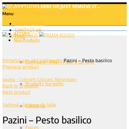
ADD ANYTHING HERE OR JUST REMOVE IT…
Facebook
Twitter
Google
Email
Pinterest
Menu
NEWSLETTER
CONTACT US
ACCUEIL
FAQs
Nos Produits
Home
Sauces et Condiments
Pazini – Pesto basilico
Confiture - Miel - Pâte a tartiner
Previous product
Javana - Colorant Colorant Alimentaire
Produits Surgelés
Back to products
Next product
National - Vinaigre de table
Conserve
Pazini – Pesto basilico
Épices