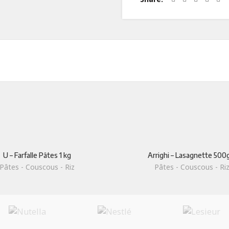
ODUIT
LIENS UTILES
Qui sommes-nous
U – Farfalle Pâtes 1 kg
Arrighi – Lasagnette 50
Pâtes - Couscous - Riz
Pâtes - Couscous - Ri
laitiers
Savoir-faire
Contact Us
 secs
Certifications