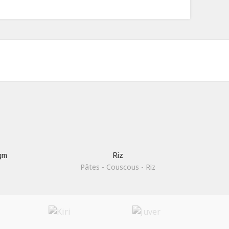
0gm
Riz
z
Pâtes - Couscous - Riz