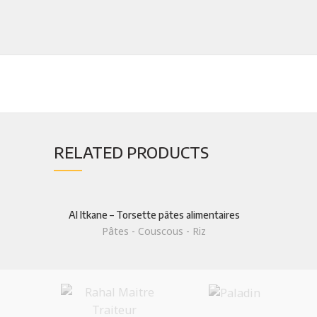
RELATED PRODUCTS
TOP PR
Farine
Al Itkane – Torsette pâtes alimentaires
Spécialisé dans la distribution de
Pâtes - Couscous - Riz
Produits 
Produits agro-alimentaires
Huiles
+212(0)523324253/54
Legumes
+212(0)523324255