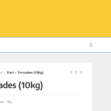
iz
Dari – Torsades (10kg)
ades (10kg)
us - Riz