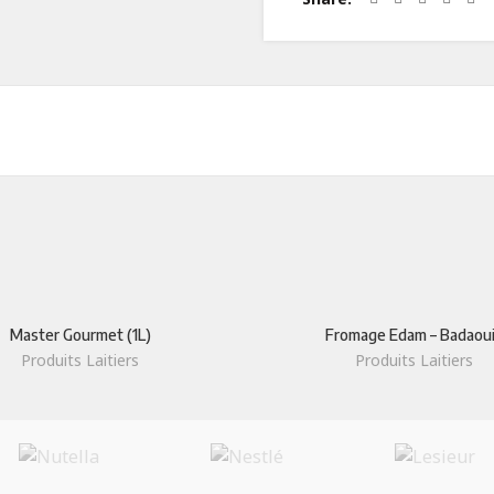
ODUIT
LIENS UTILES
Qui sommes-nous
Master Gourmet (1L)
Fromage Edam – Badaou
Produits Laitiers
Produits Laitiers
laitiers
Savoir-faire
Contact Us
 secs
Certifications