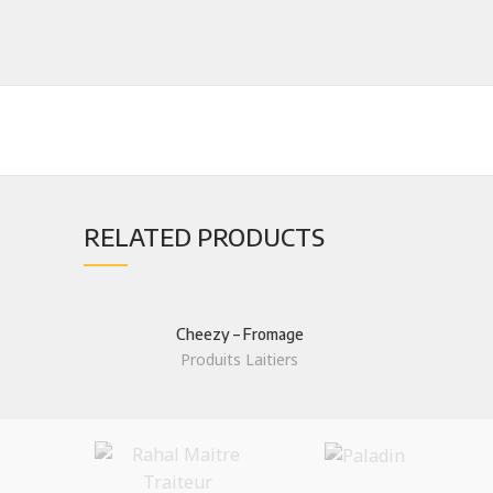
RELATED PRODUCTS
TOP PR
Farine
Cheezy – Fromage
Spécialisé dans la distribution de
Produits Laitiers
Produits 
Produits agro-alimentaires
Huiles
+212(0)523324253/54
Legumes
+212(0)523324255